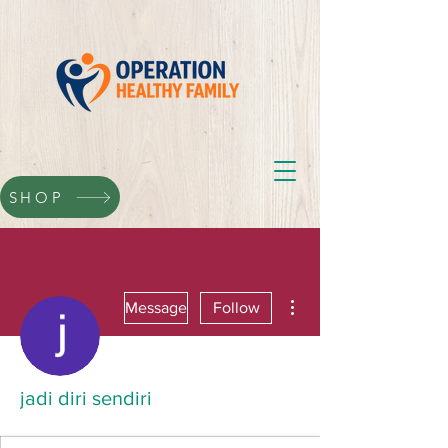
SHOP
More actions
Message
Follow
jadi diri sendiri